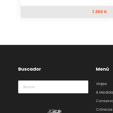
1.350 €
Buscador
Menú
Viajes
A Medid
Conserv
Crónicas